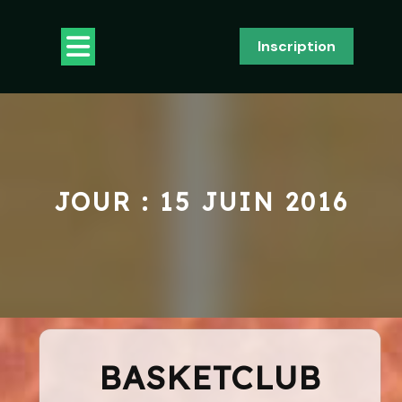
Skip
to
Open
Inscription
content
Button
JOUR :
15 JUIN 2016
BASKETCLUB