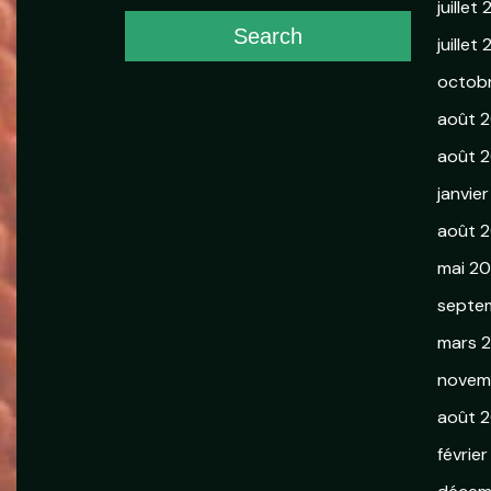
juillet
Search
juillet
octob
août 
août 2
janvie
août 
mai 2
septe
mars 
novem
août 2
février