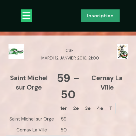
Skip
to
Open
Inscription
content
Button
CSF
MARDI 12 JANVIER 2016, 21:00
59
-
Saint Michel
Cernay La
sur Orge
Ville
50
1er
2e
3e
4e
T
Saint Michel sur Orge
59
Cernay La Ville
50