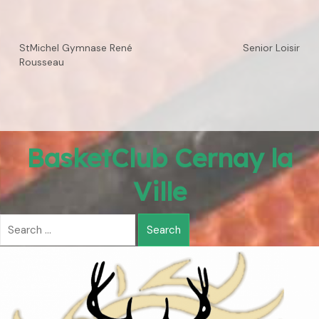
StMichel Gymnase René
Senior Loisir
Rousseau
BasketClub Cernay la
Ville
Search