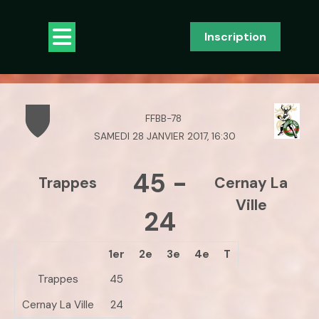
Skip
to
Open
Inscription
content
Button
FFBB-78
SAMEDI 28 JANVIER 2017, 16:30
45
-
Trappes
Cernay La
Ville
24
1er
2e
3e
4e
T
Trappes
45
Cernay La Ville
24