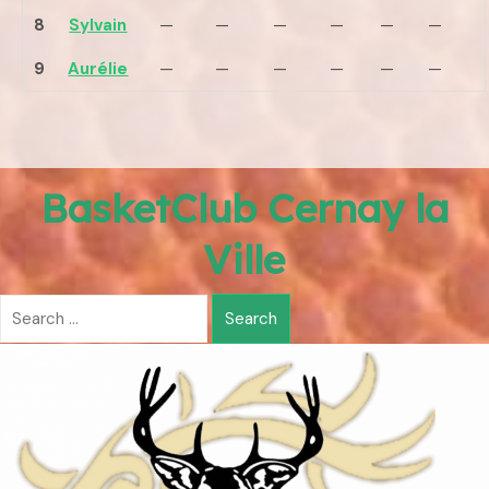
8
Sylvain
—
—
—
—
—
—
9
Aurélie
—
—
—
—
—
—
BasketClub Cernay la
Ville
Search