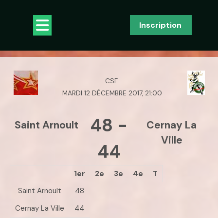
Skip
to
Open
Inscription
content
Button
CSF
MARDI 12 DÉCEMBRE 2017, 21:00
48
-
Saint Arnoult
Cernay La
Ville
44
1er
2e
3e
4e
T
Saint Arnoult
48
Cernay La Ville
44