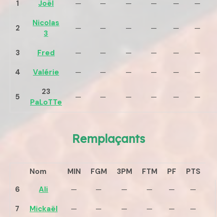
1
Joël
—
—
—
—
—
—
Nicolas
2
—
—
—
—
—
—
3
3
Fred
—
—
—
—
—
—
4
Valérie
—
—
—
—
—
—
23
5
—
—
—
—
—
—
PaLoTTe
Remplaçants
Nom
MIN
FGM
3PM
FTM
PF
PTS
6
Ali
—
—
—
—
—
—
7
Mickaël
—
—
—
—
—
—