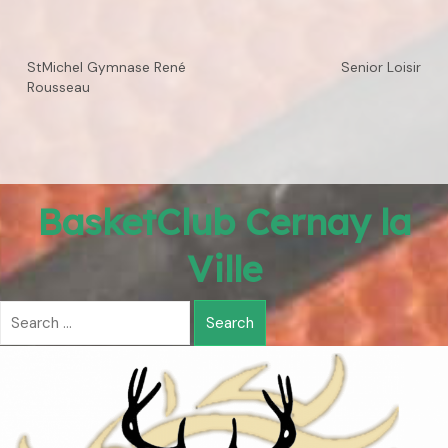
StMichel Gymnase René
Senior Loisir
Rousseau
BasketClub Cernay la
Ville
Search