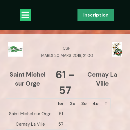
Skip
to
Open
Inscription
content
Button
CSF
MARDI 20 MARS 2018, 21:00
61
-
Saint Michel
Cernay La
sur Orge
Ville
57
1er
2e
3e
4e
T
Saint Michel sur Orge
61
Cernay La Ville
57