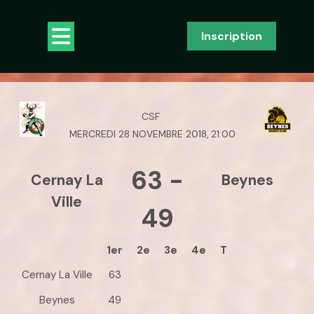
Skip
to
Open
Inscription
content
Button
CSF
MERCREDI 28 NOVEMBRE 2018, 21:00
63
-
Cernay La
Beynes
Ville
49
1er
2e
3e
4e
T
Cernay La Ville
63
Beynes
49