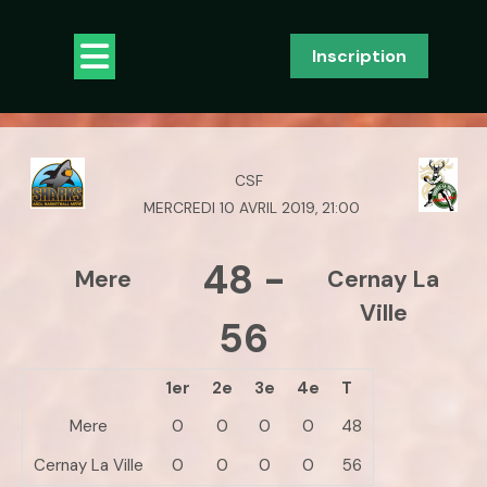
Skip
to
Open
Inscription
content
Button
CSF
MERCREDI 10 AVRIL 2019, 21:00
48
-
Mere
Cernay La
Ville
56
1er
2e
3e
4e
T
Mere
0
0
0
0
48
Cernay La Ville
0
0
0
0
56