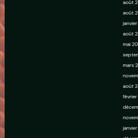
août 
août 2
janvie
août 
mai 2
septe
mars 
novem
août 2
février
décem
novem
janvie