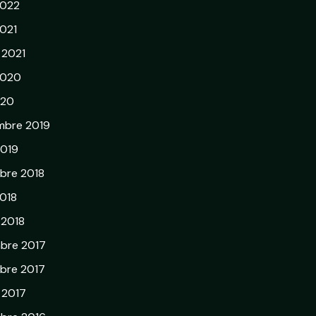
2022
021
r 2021
2020
020
mbre 2019
2019
bre 2018
018
 2018
bre 2017
bre 2017
r 2017