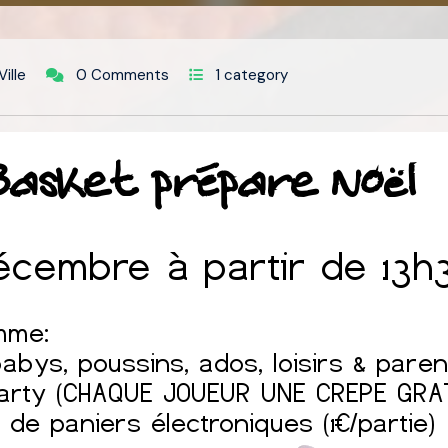
ille
0 Comments
1 category