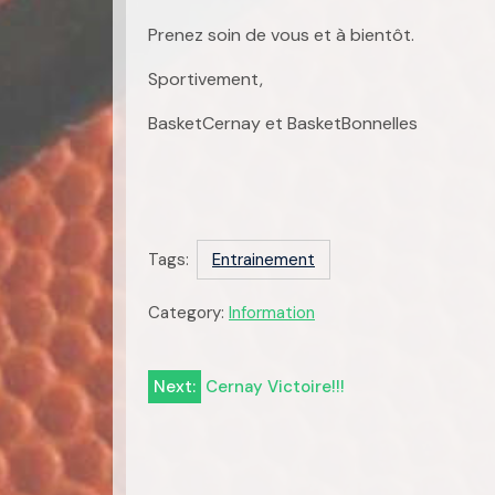
Prenez soin de vous et à bientôt.
Sportivement,
BasketCernay et BasketBonnelles
Tags:
Entrainement
Category:
Information
Navigation
Next:
Cernay Victoire!!!
de
l’article