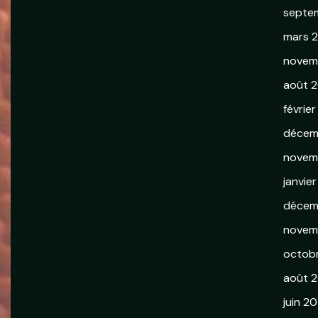
septe
mars 
novem
août 2
février
décem
novem
janvie
décem
novem
octob
août 
juin 20