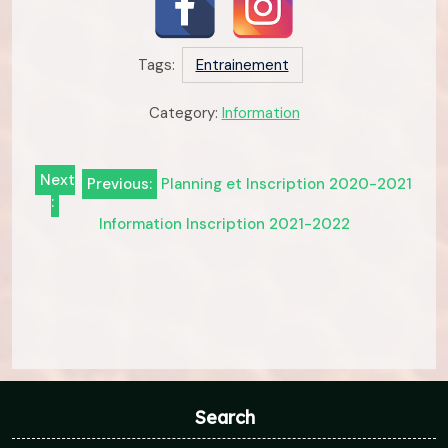
Tags:
Entrainement
Category:
Information
Navigation
Next
Previous:
Planning et Inscription 2020-2021
:
de
Information Inscription 2021-2022
l’article
Search