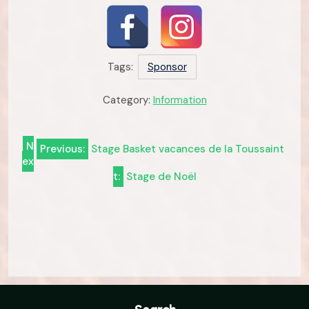
Tags:
Sponsor
Category:
Information
Navigation
N
Previous:
Stage Basket vacances de la Toussaint
ex
de
t:
Stage de Noël
l’article