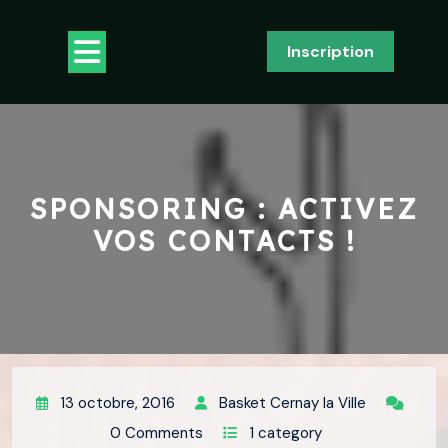
Skip
to
Open
Inscription
content
Button
SPONSORING : ACTIVEZ
VOS CONTACTS !
13 octobre, 2016
Basket Cernay la Ville
0 Comments
1 category