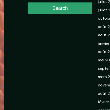
juillet
Search
juillet
octob
août 
août 2
janvie
août 
mai 2
septe
mars 
novem
août 2
février