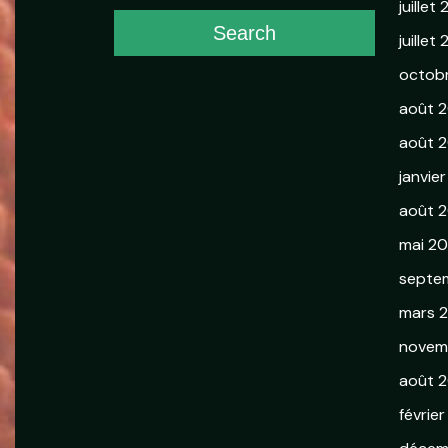
juillet
Search
juillet
octob
août 
août 2
janvie
août 
mai 2
septe
mars 
novem
août 2
février