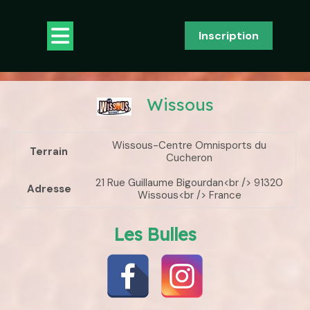
Skip
to
Open
Inscription
content
Button
Wissous
Wissous-Centre Omnisports du
Terrain
Cucheron
21 Rue Guillaume Bigourdan<br /> 91320
Adresse
Wissous<br /> France
Les Bulles