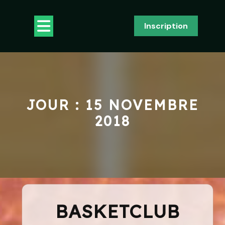
Skip
to
Open
Inscription
content
Button
JOUR :
15 NOVEMBRE
2018
BASKETCLUB